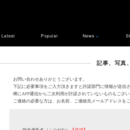
Latest
Popular
News
S
∨
記事、写真
お問い合わせありがとうございます。
下記に必要事項をご入力頂きますと許諾部門に情報が送信
稀にAFP通信から二次利用が許諾されていないものもござ
ご連絡の必要な方は、お名前、ご連絡先メールアドレスを