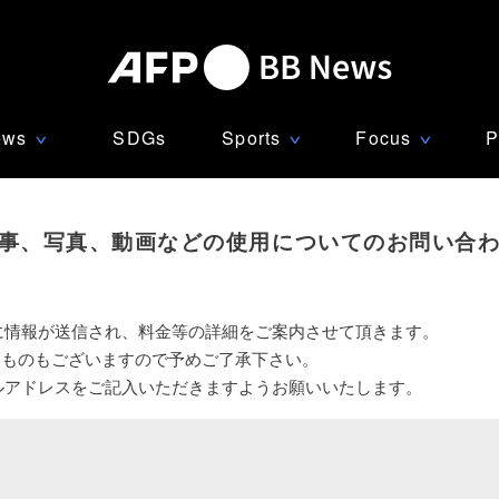
ews
SDGs
Sports
Focus
P
∨
∨
∨
事、写真、動画などの使用についてのお問い合
に情報が送信され、料金等の詳細をご案内させて頂きます。
いものもございますので予めご了承下さい。
ルアドレスをご記入いただきますようお願いいたします。