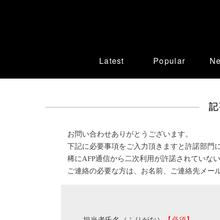
Latest
Popular
N
記
お問い合わせありがとうございます。
下記に必要事項をご入力頂きますと許諾部門
稀にAFP通信から二次利用が許諾されていな
ご連絡の必要な方は、お名前、ご連絡先メー