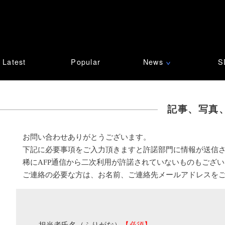
Latest
Popular
News
S
∨
記事、写真
お問い合わせありがとうございます。
下記に必要事項をご入力頂きますと許諾部門に情報が送信
稀にAFP通信から二次利用が許諾されていないものもござ
ご連絡の必要な方は、お名前、ご連絡先メールアドレスを