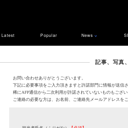
Latest
Popular
News
S
∨
記事、写真
お問い合わせありがとうございます。
下記に必要事項をご入力頂きますと許諾部門に情報が送信
稀にAFP通信から二次利用が許諾されていないものもござ
ご連絡の必要な方は、お名前、ご連絡先メールアドレスを