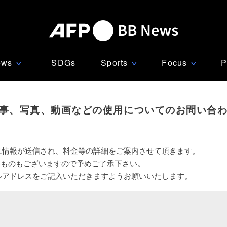
ews
SDGs
Sports
Focus
P
∨
∨
∨
事、写真、動画などの使用についてのお問い合
に情報が送信され、料金等の詳細をご案内させて頂きます。
いものもございますので予めご了承下さい。
ルアドレスをご記入いただきますようお願いいたします。