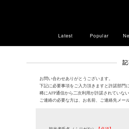
Latest
Popular
N
記
お問い合わせありがとうございます。
下記に必要事項をご入力頂きますと許諾部門
稀にAFP通信から二次利用が許諾されていな
ご連絡の必要な方は、お名前、ご連絡先メー