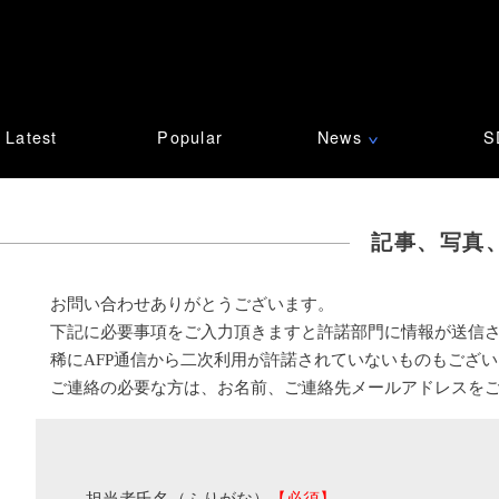
Latest
Popular
News
S
∨
記事、写真
お問い合わせありがとうございます。
下記に必要事項をご入力頂きますと許諾部門に情報が送信
稀にAFP通信から二次利用が許諾されていないものもござ
ご連絡の必要な方は、お名前、ご連絡先メールアドレスを