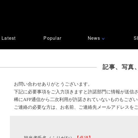
Latest
Popular
News
S
∨
記事、写真
お問い合わせありがとうございます。
下記に必要事項をご入力頂きますと許諾部門に情報が送信
稀にAFP通信から二次利用が許諾されていないものもござ
ご連絡の必要な方は、お名前、ご連絡先メールアドレスを