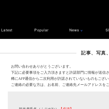
Latest
Popular
News
S
∨
記事、写真
お問い合わせありがとうございます。
下記に必要事項をご入力頂きますと許諾部門に情報が送信
稀にAFP通信から二次利用が許諾されていないものもござ
ご連絡の必要な方は、お名前、ご連絡先メールアドレスを