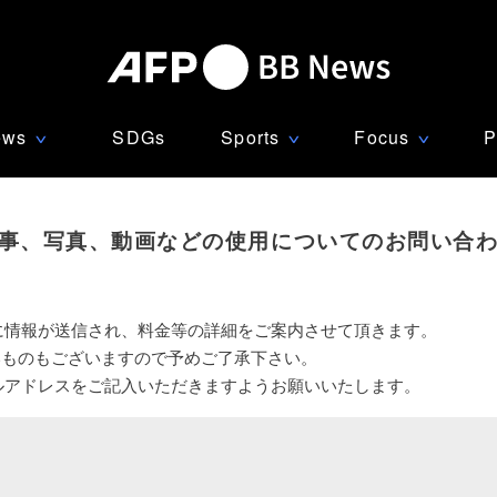
ews
SDGs
Sports
Focus
P
∨
∨
∨
事、写真、動画などの使用についてのお問い合
に情報が送信され、料金等の詳細をご案内させて頂きます。
いものもございますので予めご了承下さい。
ルアドレスをご記入いただきますようお願いいたします。