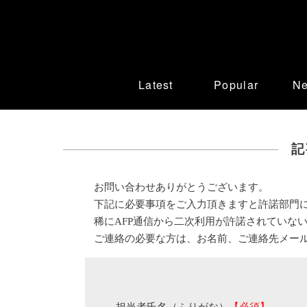
Latest
Popular
N
記
お問い合わせありがとうございます。
下記に必要事項をご入力頂きますと許諾部門
稀にAFP通信から二次利用が許諾されていな
ご連絡の必要な方は、お名前、ご連絡先メー