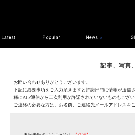
Latest
Popular
News
S
∨
記事、写真
お問い合わせありがとうございます。
下記に必要事項をご入力頂きますと許諾部門に情報が送信
稀にAFP通信から二次利用が許諾されていないものもござ
ご連絡の必要な方は、お名前、ご連絡先メールアドレスを