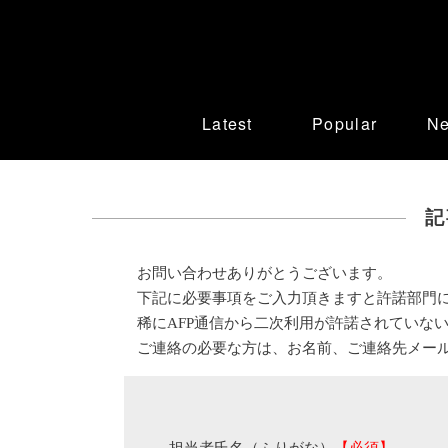
Latest
Popular
N
記
お問い合わせありがとうございます。
下記に必要事項をご入力頂きますと許諾部門
稀にAFP通信から二次利用が許諾されていな
ご連絡の必要な方は、お名前、ご連絡先メー