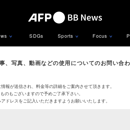
ews
SDGs
Sports
Focus
P
∨
∨
∨
事、写真、動画などの使用についてのお問い合
に情報が送信され、料金等の詳細をご案内させて頂きます。
いものもございますので予めご了承下さい。
ルアドレスをご記入いただきますようお願いいたします。