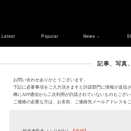
Latest
Popular
News
S
∨
記事、写真
お問い合わせありがとうございます。
下記に必要事項をご入力頂きますと許諾部門に情報が送信
稀にAFP通信から二次利用が許諾されていないものもござ
ご連絡の必要な方は、お名前、ご連絡先メールアドレスを