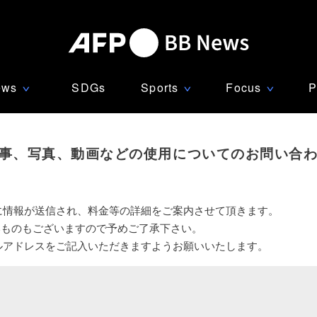
ews
SDGs
Sports
Focus
P
∨
∨
∨
事、写真、動画などの使用についてのお問い合
に情報が送信され、料金等の詳細をご案内させて頂きます。
いものもございますので予めご了承下さい。
ルアドレスをご記入いただきますようお願いいたします。