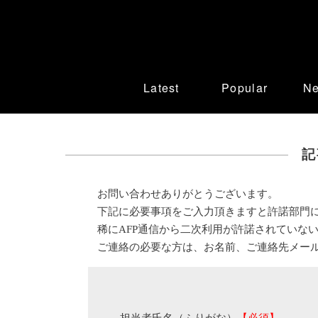
Latest
Popular
N
記
お問い合わせありがとうございます。
下記に必要事項をご入力頂きますと許諾部門
稀にAFP通信から二次利用が許諾されていな
ご連絡の必要な方は、お名前、ご連絡先メー