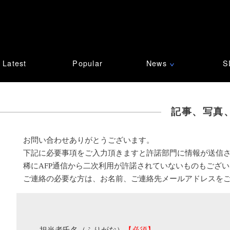
Latest
Popular
News
S
∨
記事、写真
お問い合わせありがとうございます。
下記に必要事項をご入力頂きますと許諾部門に情報が送信
稀にAFP通信から二次利用が許諾されていないものもござ
ご連絡の必要な方は、お名前、ご連絡先メールアドレスを