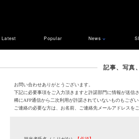
Latest
Popular
News
S
∨
記事、写真
お問い合わせありがとうございます。
下記に必要事項をご入力頂きますと許諾部門に情報が送信
稀にAFP通信から二次利用が許諾されていないものもござ
ご連絡の必要な方は、お名前、ご連絡先メールアドレスを