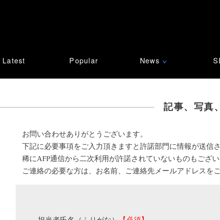
Latest
Popular
News
S
∨
記事、写真
お問い合わせありがとうございます。
下記に必要事項をご入力頂きますと許諾部門に情報が送信
稀にAFP通信から二次利用が許諾されていないものもござ
ご連絡の必要な方は、お名前、ご連絡先メールアドレスを