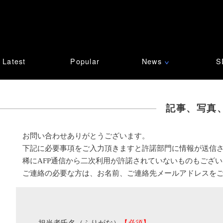
Latest
Popular
News
S
∨
記事、写真
お問い合わせありがとうございます。
下記に必要事項をご入力頂きますと許諾部門に情報が送信
稀にAFP通信から二次利用が許諾されていないものもござ
ご連絡の必要な方は、お名前、ご連絡先メールアドレスを