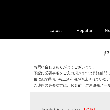
Latest
Popular
N
記
お問い合わせありがとうございます。
下記に必要事項をご入力頂きますと許諾部門
稀にAFP通信から二次利用が許諾されていな
ご連絡の必要な方は、お名前、ご連絡先メー