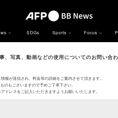
ews
SDGs
Sports
Focus
P
∨
∨
∨
事、写真、動画などの使用についてのお問い合
に情報が送信され、料金等の詳細をご案内させて頂きます。
いものもございますので予めご了承下さい。
ルアドレスをご記入いただきますようお願いいたします。