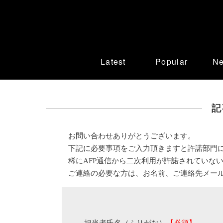
Latest
Popular
N
記
お問い合わせありがとうございます。
下記に必要事項をご入力頂きますと許諾部門
稀にAFP通信から二次利用が許諾されていな
ご連絡の必要な方は、お名前、ご連絡先メー