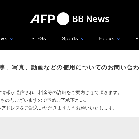
ews
SDGs
Sports
Focus
P
∨
∨
∨
事、写真、動画などの使用についてのお問い合
に情報が送信され、料金等の詳細をご案内させて頂きます。
いものもございますので予めご了承下さい。
ルアドレスをご記入いただきますようお願いいたします。