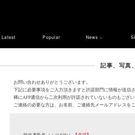
Latest
Popular
News
S
∨
記事、写真
お問い合わせありがとうございます。
下記に必要事項をご入力頂きますと許諾部門に情報が送信
稀にAFP通信から二次利用が許諾されていないものもござ
ご連絡の必要な方は、お名前、ご連絡先メールアドレスを