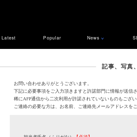
Latest
Popular
News
S
∨
記事、写真
お問い合わせありがとうございます。
下記に必要事項をご入力頂きますと許諾部門に情報が送信
稀にAFP通信から二次利用が許諾されていないものもござ
ご連絡の必要な方は、お名前、ご連絡先メールアドレスを