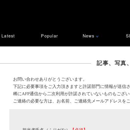
Latest
Popular
News
S
∨
記事、写真
お問い合わせありがとうございます。
下記に必要事項をご入力頂きますと許諾部門に情報が送信
稀にAFP通信から二次利用が許諾されていないものもござ
ご連絡の必要な方は、お名前、ご連絡先メールアドレスを