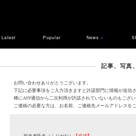
Latest
Popular
News
S
∨
記事、写真
お問い合わせありがとうございます。
下記に必要事項をご入力頂きますと許諾部門に情報が送信
稀にAFP通信から二次利用が許諾されていないものもござ
ご連絡の必要な方は、お名前、ご連絡先メールアドレスを