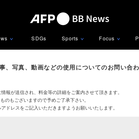
ews
SDGs
Sports
Focus
P
∨
∨
∨
事、写真、動画などの使用についてのお問い合
に情報が送信され、料金等の詳細をご案内させて頂きます。
いものもございますので予めご了承下さい。
ルアドレスをご記入いただきますようお願いいたします。