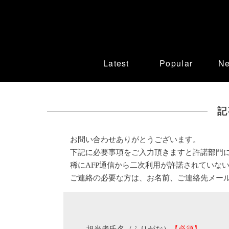
Latest
Popular
N
記
お問い合わせありがとうございます。
下記に必要事項をご入力頂きますと許諾部門
稀にAFP通信から二次利用が許諾されていな
ご連絡の必要な方は、お名前、ご連絡先メー