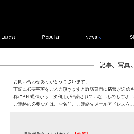
Latest
Popular
News
S
∨
記事、写真
お問い合わせありがとうございます。
下記に必要事項をご入力頂きますと許諾部門に情報が送信
稀にAFP通信から二次利用が許諾されていないものもござ
ご連絡の必要な方は、お名前、ご連絡先メールアドレスを