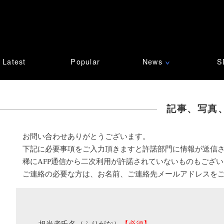
Latest
Popular
News
S
∨
記事、写真
お問い合わせありがとうございます。
下記に必要事項をご入力頂きますと許諾部門に情報が送信
稀にAFP通信から二次利用が許諾されていないものもござ
ご連絡の必要な方は、お名前、ご連絡先メールアドレスを