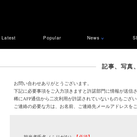
Latest
Popular
News
S
∨
記事、写真
お問い合わせありがとうございます。
下記に必要事項をご入力頂きますと許諾部門に情報が送信
稀にAFP通信から二次利用が許諾されていないものもござ
ご連絡の必要な方は、お名前、ご連絡先メールアドレスを