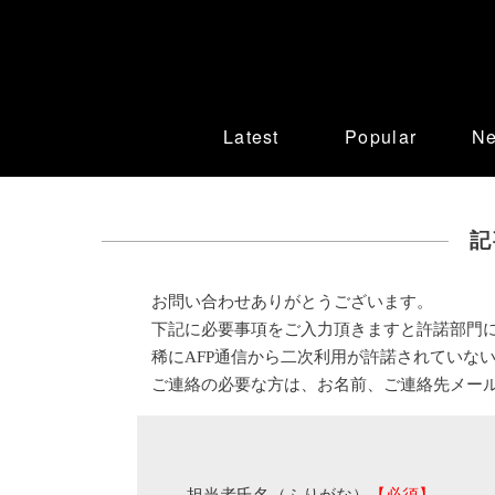
Latest
Popular
N
記
お問い合わせありがとうございます。
下記に必要事項をご入力頂きますと許諾部門
稀にAFP通信から二次利用が許諾されていな
ご連絡の必要な方は、お名前、ご連絡先メー