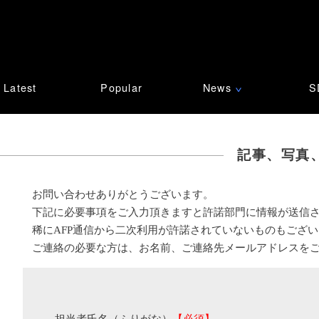
Latest
Popular
News
S
∨
記事、写真
お問い合わせありがとうございます。
下記に必要事項をご入力頂きますと許諾部門に情報が送信
稀にAFP通信から二次利用が許諾されていないものもござ
ご連絡の必要な方は、お名前、ご連絡先メールアドレスを