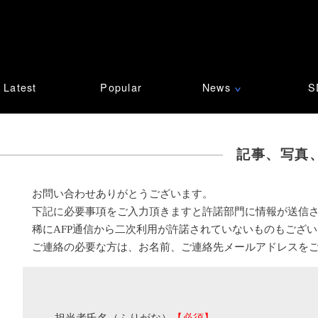
Latest
Popular
News
S
∨
記事、写真
お問い合わせありがとうございます。
下記に必要事項をご入力頂きますと許諾部門に情報が送信
稀にAFP通信から二次利用が許諾されていないものもござ
ご連絡の必要な方は、お名前、ご連絡先メールアドレスを