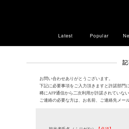
Latest
Popular
N
記
お問い合わせありがとうございます。
下記に必要事項をご入力頂きますと許諾部門
稀にAFP通信から二次利用が許諾されていな
ご連絡の必要な方は、お名前、ご連絡先メー