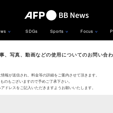
ews
SDGs
Sports
Focus
P
∨
∨
∨
事、写真、動画などの使用についてのお問い合
に情報が送信され、料金等の詳細をご案内させて頂きます。
いものもございますので予めご了承下さい。
ルアドレスをご記入いただきますようお願いいたします。