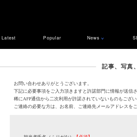
Latest
Popular
News
S
∨
記事、写真
お問い合わせありがとうございます。
下記に必要事項をご入力頂きますと許諾部門に情報が送信
稀にAFP通信から二次利用が許諾されていないものもござ
ご連絡の必要な方は、お名前、ご連絡先メールアドレスを