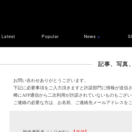
Latest
Popular
News
S
∨
記事、写真
お問い合わせありがとうございます。
下記に必要事項をご入力頂きますと許諾部門に情報が送信
稀にAFP通信から二次利用が許諾されていないものもござ
ご連絡の必要な方は、お名前、ご連絡先メールアドレスを