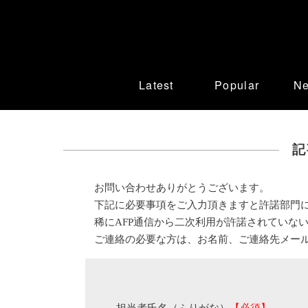
Latest
Popular
N
記
お問い合わせありがとうございます。
下記に必要事項をご入力頂きますと許諾部門
稀にAFP通信から二次利用が許諾されていな
ご連絡の必要な方は、お名前、ご連絡先メー