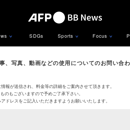
ews
SDGs
Sports
Focus
P
∨
∨
∨
事、写真、動画などの使用についてのお問い合
に情報が送信され、料金等の詳細をご案内させて頂きます。
いものもございますので予めご了承下さい。
ルアドレスをご記入いただきますようお願いいたします。