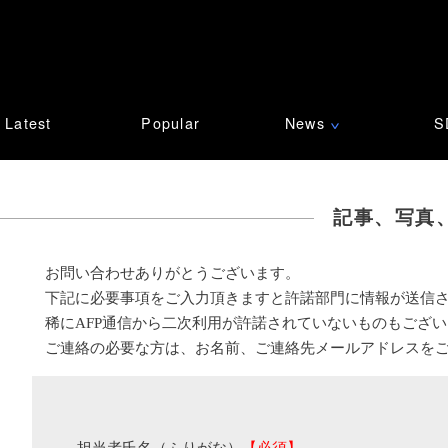
Latest
Popular
News
S
∨
記事、写真
お問い合わせありがとうございます。
下記に必要事項をご入力頂きますと許諾部門に情報が送信
稀にAFP通信から二次利用が許諾されていないものもござ
ご連絡の必要な方は、お名前、ご連絡先メールアドレスを