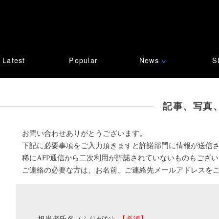
Latest
Popular
News
S
∨
記事、写真
お問い合わせありがとうございます。
下記に必要事項をご入力頂きますと許諾部門に情報が送信
稀にAFP通信から二次利用が許諾されていないものもござ
ご連絡の必要な方は、お名前、ご連絡先メールアドレスを