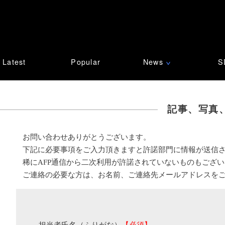
Latest
Popular
News
S
∨
記事、写真
お問い合わせありがとうございます。
下記に必要事項をご入力頂きますと許諾部門に情報が送信
稀にAFP通信から二次利用が許諾されていないものもござ
ご連絡の必要な方は、お名前、ご連絡先メールアドレスを