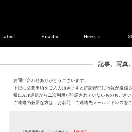
Latest
Popular
News
S
∨
記事、写真
お問い合わせありがとうございます。
下記に必要事項をご入力頂きますと許諾部門に情報が送信
稀にAFP通信から二次利用が許諾されていないものもござ
ご連絡の必要な方は、お名前、ご連絡先メールアドレスを