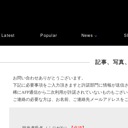
Latest
Popular
News
S
∨
記事、写真
お問い合わせありがとうございます。
下記に必要事項をご入力頂きますと許諾部門に情報が送信
稀にAFP通信から二次利用が許諾されていないものもござ
ご連絡の必要な方は、お名前、ご連絡先メールアドレスを