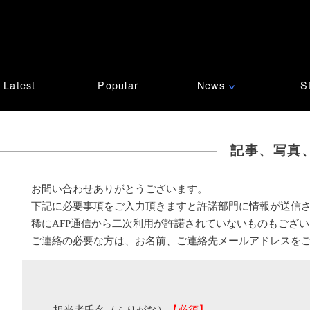
Latest
Popular
News
S
∨
記事、写真
お問い合わせありがとうございます。
下記に必要事項をご入力頂きますと許諾部門に情報が送信
稀にAFP通信から二次利用が許諾されていないものもござ
ご連絡の必要な方は、お名前、ご連絡先メールアドレスを