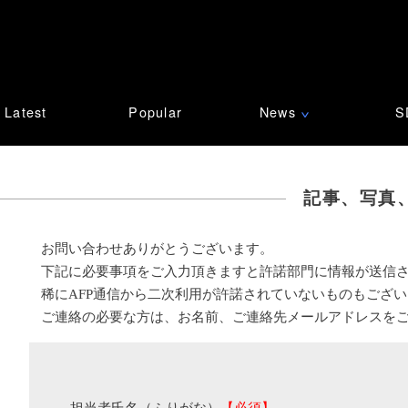
Latest
Popular
News
S
∨
記事、写真
お問い合わせありがとうございます。
下記に必要事項をご入力頂きますと許諾部門に情報が送信
稀にAFP通信から二次利用が許諾されていないものもござ
ご連絡の必要な方は、お名前、ご連絡先メールアドレスを