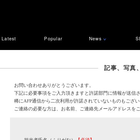
Latest
Popular
News
S
∨
記事、写真
お問い合わせありがとうございます。
下記に必要事項をご入力頂きますと許諾部門に情報が送信
稀にAFP通信から二次利用が許諾されていないものもござ
ご連絡の必要な方は、お名前、ご連絡先メールアドレスを