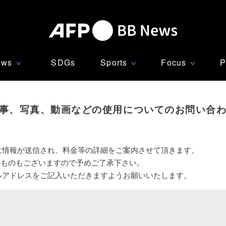
ews
SDGs
Sports
Focus
P
∨
∨
∨
事、写真、動画などの使用についてのお問い合
に情報が送信され、料金等の詳細をご案内させて頂きます。
いものもございますので予めご了承下さい。
ルアドレスをご記入いただきますようお願いいたします。