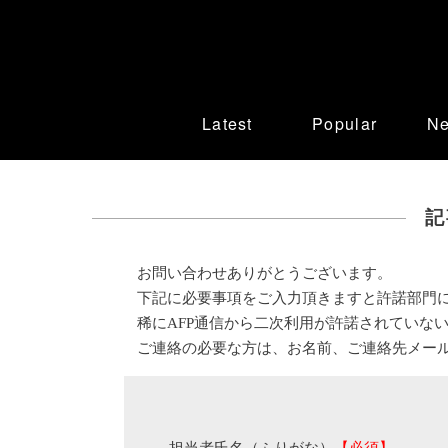
Latest
Popular
N
記
お問い合わせありがとうございます。
下記に必要事項をご入力頂きますと許諾部門
稀にAFP通信から二次利用が許諾されていな
ご連絡の必要な方は、お名前、ご連絡先メー