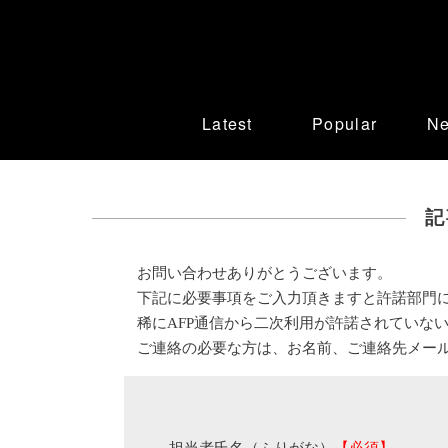
Latest
Popular
N
記
お問い合わせありがとうございます。
下記に必要事項をご入力頂きますと許諾部門
稀にAFP通信から二次利用が許諾されていな
ご連絡の必要な方は、お名前、ご連絡先メー