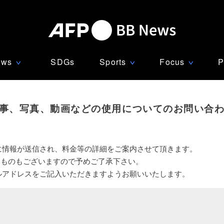
ews
SDGs
Sports
Focus
P
∨
∨
∨
事、写真、動画などの使用についてのお問い合
に情報が送信され、料金等の詳細をご案内させて頂きます。
いものもございますので予めご了承下さい。
ルアドレスをご記入いただきますようお願いいたします。