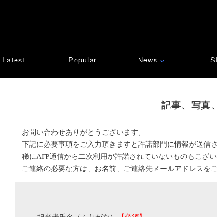
Latest
Popular
News
S
∨
記事、写真
お問い合わせありがとうございます。
下記に必要事項をご入力頂きますと許諾部門に情報が送信
稀にAFP通信から二次利用が許諾されていないものもござ
ご連絡の必要な方は、お名前、ご連絡先メールアドレスを