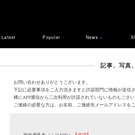
Latest
Popular
News
S
∨
記事、写真
お問い合わせありがとうございます。
下記に必要事項をご入力頂きますと許諾部門に情報が送信
稀にAFP通信から二次利用が許諾されていないものもござ
ご連絡の必要な方は、お名前、ご連絡先メールアドレスを