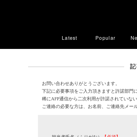
Latest
Popular
N
記
お問い合わせありがとうございます。
下記に必要事項をご入力頂きますと許諾部門
稀にAFP通信から二次利用が許諾されていな
ご連絡の必要な方は、お名前、ご連絡先メー