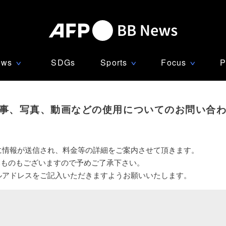
ews
SDGs
Sports
Focus
P
∨
∨
∨
事、写真、動画などの使用についてのお問い合
に情報が送信され、料金等の詳細をご案内させて頂きます。
いものもございますので予めご了承下さい。
ルアドレスをご記入いただきますようお願いいたします。