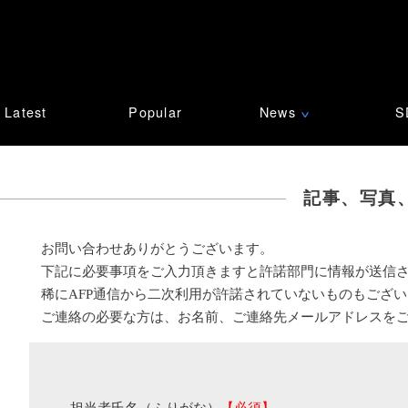
Latest
Popular
News
S
∨
記事、写真
お問い合わせありがとうございます。
下記に必要事項をご入力頂きますと許諾部門に情報が送信
稀にAFP通信から二次利用が許諾されていないものもござ
ご連絡の必要な方は、お名前、ご連絡先メールアドレスを