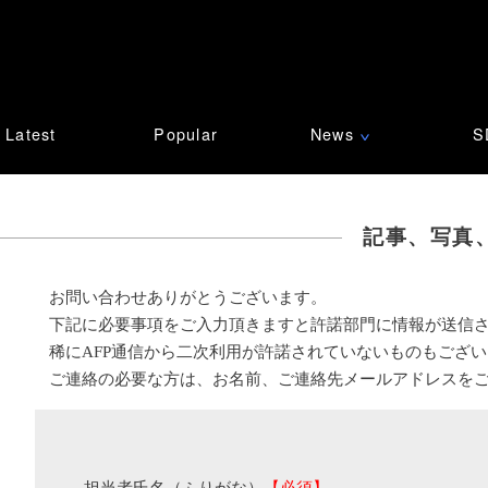
Latest
Popular
News
S
∨
記事、写真
お問い合わせありがとうございます。
下記に必要事項をご入力頂きますと許諾部門に情報が送信
稀にAFP通信から二次利用が許諾されていないものもござ
ご連絡の必要な方は、お名前、ご連絡先メールアドレスを