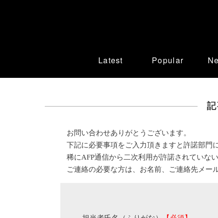
Latest
Popular
N
記
お問い合わせありがとうございます。
下記に必要事項をご入力頂きますと許諾部門
稀にAFP通信から二次利用が許諾されていな
ご連絡の必要な方は、お名前、ご連絡先メー