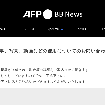
ews
SDGs
Sports
Focus
P
∨
∨
∨
事、写真、動画などの使用についてのお問い合
に情報が送信され、料金等の詳細をご案内させて頂きます。
いものもございますので予めご了承下さい。
ルアドレスをご記入いただきますようお願いいたします。